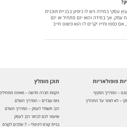
ק?
וץ עסקי במידה ויש לו ניסיון בבניית תוכנית
עסק. אך במידה והוא יזם מתחיל או יזם
אם כספו וחייו יקרים לו הוא פשוט חייב
ק -מסיבה מאוד פשוטה ,שהוא כבר מכיר את
ם למקומות הנכונים ולחסוך לו המון
ות פופולאריות
תוכן מומלץ
נט – המדריך המקיף
הקמת חברה חדשה – מאיפה מתחילים
קי – לא לוותר על התהליך
גיוס עובדים – המדריך השלם
רכב חשמלי לעסק – המדריך השלם
שיעזור לכם לבחור רכב לעסק
בניית קורס דיגיטלי – 7 שלבים לקורס