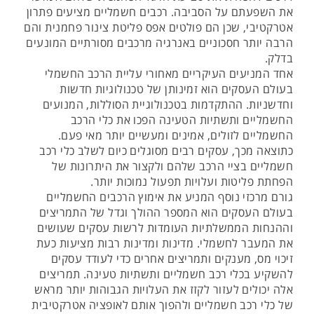
את השפעתם על הסביבה. רכבים חשמליים מציעים פתרון
אטרקטיבי, שכן הם פולטים אפס פליטת צינור פחמנית והם
הרבה יותר חסכוניים באנרגיה מרכבים מסורתיים המונעים
בדלק.
אחד המניעים העיקריים מאחורי עליית הרכב החשמלי
בעולם העסקים הוא זמינותן של טכנולוגיות חדשות
וחדשניות. ההתקדמות בטכנולוגיית הסוללות, המנועים
החשמליים ותשתיות הטעינה הפכו את כלי הרכב
החשמליים לזולים, אמינים ומעשיים יותר מאי פעם.
כתוצאה מכך, עסקים רבים מסוגלים כיום לשלב כלי רכב
חשמליים בציי הרכב שלהם ולקצור את היתרונות של
הפחתת פליטות ועלויות תפעול נמוכות יותר.
גורם מרכזי נוסף המניע את אימוץ הרכבים החשמליים
בעולם העסקים הוא המספר ההולך וגדל של התמריצים
וההנחות הממשלתיות העומדות לרשות עסקים שעושים
את המעבר לחשמלי. מדינות ומדינות רבות מציעות כעת
זיכוי מס, מענקים ותמריצים אחרים כדי לעודד עסקים
להשקיע בכלי רכב חשמליים ותשתיות טעינה. תמריצים
אלה יכולים לעזור לקזז את העלויות הגבוהות יותר מראש
של כלי רכב חשמליים ולהפוך אותם לאופציה אטרקטיבית